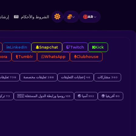
الشروط والأحكام
إرشاد
AR
LinkedIn
Snapchat
Twitch
Kick
ora
Tumblr
WhatsApp
Clubhouse
مشاركات
إعجابات التعليقات
تعليقات مخصصة
تعليقا
798
288
46
360
🌍 أفريقيا
🌏 آسيا
🇷🇺 روسيا ورابطة الدول المستقلة
🇹🇷 ترك
73
105
552
80