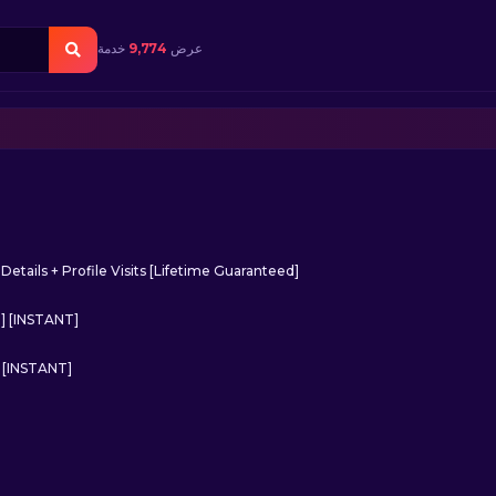
عرض
9,774
خدمة
tails + Profile Visits [Lifetime Guaranteed]
] [INSTANT]
] [INSTANT]