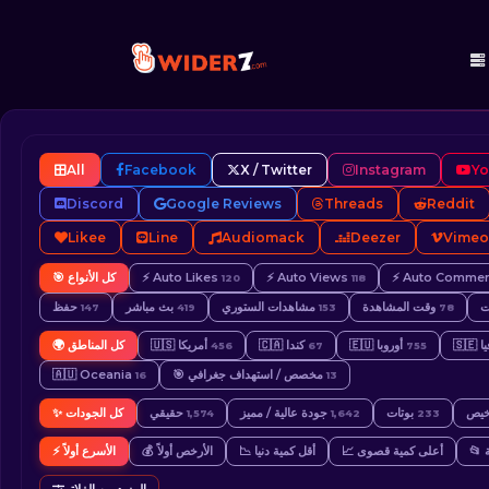
All
Facebook
X / Twitter
Instagram
Y
Discord
Google Reviews
Threads
Reddit
Likee
Line
Audiomack
Deezer
Vimeo
⚡ Auto Comme
⚡ Auto Views
⚡ Auto Likes
🎯 كل الأنواع
120
118
ت
وقت المشاهدة
مشاهدات الستوري
بث مباشر
حفظ
147
419
153
78
يا
🇪🇺 أوروبا
🇨🇦 كندا
🇺🇸 أمريكا
🌍 كل المناطق
456
67
755
🎯 مخصص / استهداف جغرافي
🇦🇺 Oceania
16
13
خيص
بوتات
جودة عالية / مميز
حقيقي
✨ كل الجودات
1,574
1,642
233
📈 أعلى كمية قصوى
📉 أقل كمية دنيا
💰 الأرخص أولاً
⚡ الأسرع أولاً