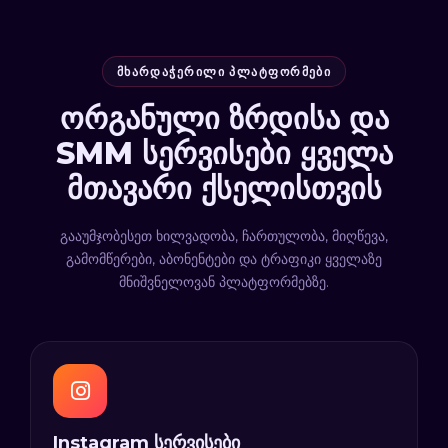
ᲛᲮᲐᲠᲓᲐᲭᲔᲠᲘᲚᲘ ᲞᲚᲐᲢᲤᲝᲠᲛᲔᲑᲘ
ორგანული ზრდისა და
SMM სერვისები ყველა
მთავარი ქსელისთვის
გააუმჯობესეთ ხილვადობა, ჩართულობა, მიღწევა,
გამომწერები, აბონენტები და ტრაფიკი ყველაზე
მნიშვნელოვან პლატფორმებზე.
Instagram სერვისები