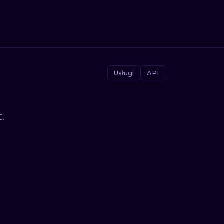
Usługi
API
C.